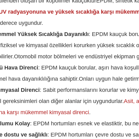
tilenden oluşan bir kopolimer kauçukturEPDM, sintetik kau
UV radyasyonuna ve yüksek sıcaklığa karşı mükemme
 derece uygundur.
mmel Yüksek Sıcaklığa Dayanıklı
: EPDM kauçuk borul
 fiziksel ve kimyasal özellikleri korurken yüksek sıcaklık
lirler.Otomobil motor bölmeleri ve endüstriyel ekipman gi
ü Hava Direnci
: EPDM kauçuk borular, aşırı hava koşull
 hava dayanıklılığına sahiptir.Onları uygun hale getir
Kimyasal Direnci
: Sabit performanslarını korurlar ve kimy
 gereksinimleri olan diğer alanlar için uygundurlar.
Asit, 
na karşı mükemmel kimyasal direnci
.
lumu Kolay
: EPDM hortumları esnek ve elastiktir, bu ne
e dostu ve sağlıklı
: EPDM hortumları çevre dostu ve sağ