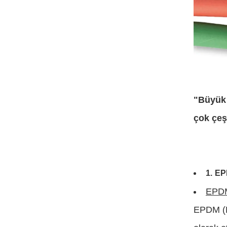
"Büyük 
çok çeş
1.
EP
EPDM
EPDM (E