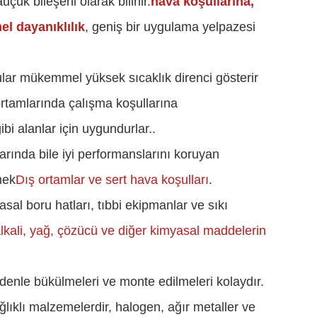
çuk bileşeni olarak bilinir.
hava koşullarına,
l dayanıklılık
, geniş bir uygulama yelpazesi
ar mükemmel yüksek sıcaklık direnci gösterir
 ortamlarında çalışma koşullarına
bi alanlar için uygundurlar..
arında bile iyi performanslarını koruyan
mek
Dış ortamlar ve sert hava koşulları
.
asal boru hatları, tıbbi ekipmanlar ve sıkı
alkali, yağ, çözücü ve diğer kimyasal maddelerin
denle bükülmeleri ve monte edilmeleri kolaydır.
lıklı malzemelerdir, halogen, ağır metaller ve