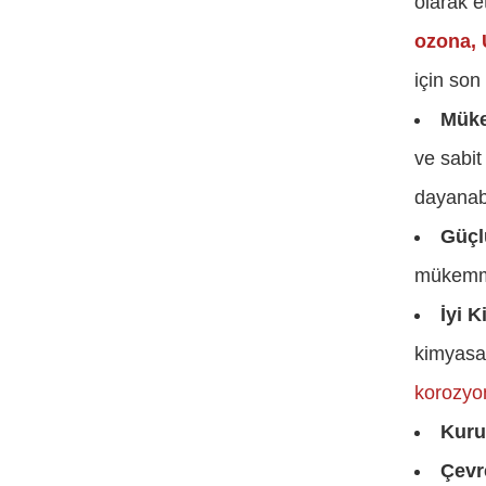
olarak e
ozona, 
için son
Müke
ve sabit
dayanabi
Güçl
mükemmel
İyi 
kimyasal
korozyo
Kuru
Çevr