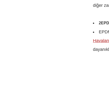
diğer za
2EPDM
EPDM 
Havaland
dayanıkl