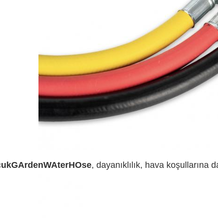
çuk
G
Arden
W
Ater
H
Ose
, dayanıklılık, hava koşullarına d