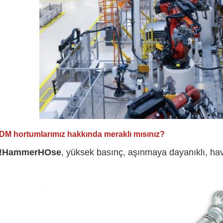
DM hortumlarımız hakkında meraklı mısınız?
!
H
ammer
H
Ose
, yüksek basınç, aşınmaya dayanıklı, hava