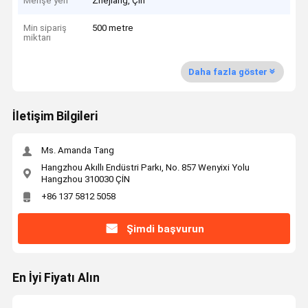
Menşe yeri
Zhejiang, Çin
Min sipariş
500 metre
miktarı
Daha fazla göster
İletişim Bilgileri
Ms. Amanda Tang
Hangzhou Akıllı Endüstri Parkı, No. 857 Wenyixi Yolu
Hangzhou 310030 ÇİN
+86 137 5812 5058
Şimdi başvurun
En İyi Fiyatı Alın