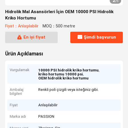
2
/
5
Hidrolik Mal Asansörleri İçin OEM 10000 PSI Hidrolik
Kriko Hortumu
Fiyat：Anlaşılabilir
MOQ：500 metre
En iyi fiyat
Şimdi başvurun
Ürün Açıklaması
Vurgulamak
,
10000 PSI hidrolik kriko hortumu
,
kriko hortumu 10000 psi
OEM hidrolik kriko hortumu
Ambalaj
Renkli poli çizgili veya isteğiniz gibi.
bilgileri
Fiyat
Anlaşılabilir
Marka adı
PASSION