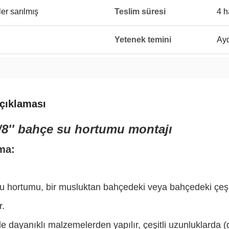
er sarılmış
Teslim süresi
4 h
Yetenek temini
Ayd
çıklaması
3/8'' bahçe su hortumu montajı
ma:
 hortumu, bir musluktan bahçedeki veya bahçedeki çeşitl
r.
 dayanıklı malzemelerden yapılır, çeşitli uzunluklarda (ge