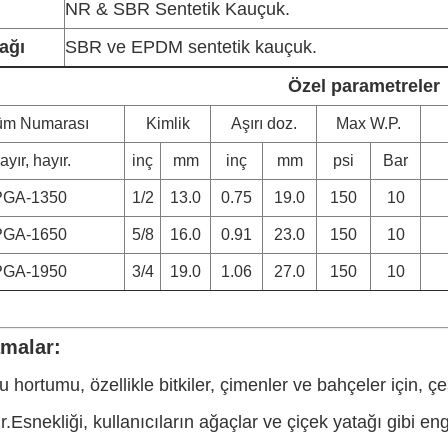
NR & SBR Sentetik Kauçuk.
ağı
SBR ve EPDM sentetik kauçuk.
Özel parametreler
üm Numarası
Kimlik
Aşırı doz.
Max W.P.
ayır, hayır.
inç
mm
inç
mm
psi
Bar
PGA-1350
1/2
13.0
0.75
19.0
150
10
PGA-1650
5/8
16.0
0.91
23.0
150
10
PGA-1950
3/4
19.0
1.06
27.0
150
10
malar:
 hortumu, özellikle bitkiler, çimenler ve bahçeler için, çeş
ir.Esnekliği, kullanıcıların ağaçlar ve çiçek yatağı gibi e