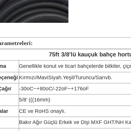
rametreleri:
75ft 3/8'lü kauçuk bahçe hor
ma
Genellikle konut ve ticari bahçelerde bitkiler, çiçe
eçeneği
Kırmızı
/
Mavi
Siyah.
Yeşil
/
Turuncu
/
Sarı
vb.
Çağır
-30oC~+80oC/-22oF~+176oF
5/8' (((16mm)
alar
CE ve RoHS onaylı.
Bakır Ağır Güçlü Erkek ve Dişi MXF GHT/NH Ka