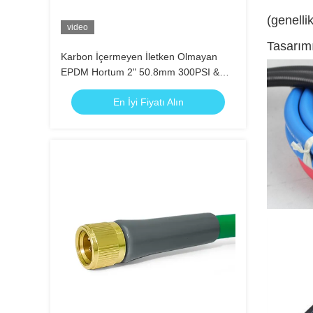
(genellik
video
Tasarımı
Karbon İçermeyen İletken Olmayan
EPDM Hortum 2" 50.8mm 300PSI &
10KV İndüksiyon Fırın Sistemleri İçin
En İyi Fiyatı Alın