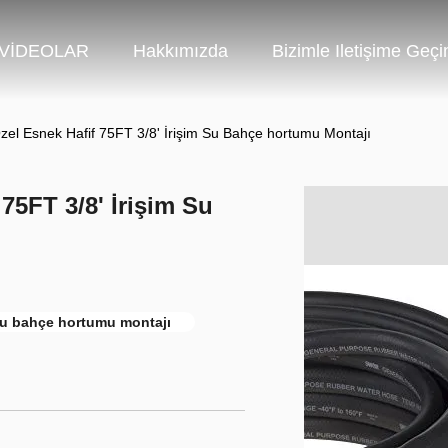
VİDEOLAR
Hakkımızda
Bizimle Iletişime Geçi
Özel Esnek Hafif 75FT 3/8' İrişim Su Bahçe hortumu Montajı
 75FT 3/8' İrişim Su
Su bahçe hortumu montajı