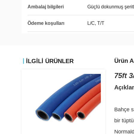
Ambalaj bilgileri
Güçlü dokunmuş şeritl
Ödeme koşulları
L/C, T/T
Ürün A
İLGİLİ ÜRÜNLER
75ft 
Açıkla
Bahçe su
bir tüptü
Normalde