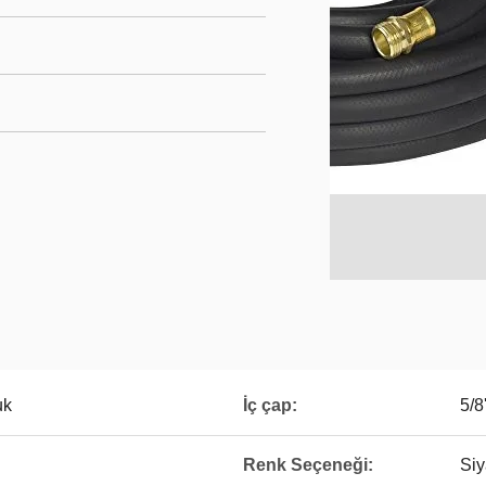
uk
İç çap:
5/8
Renk Seçeneği:
Siy