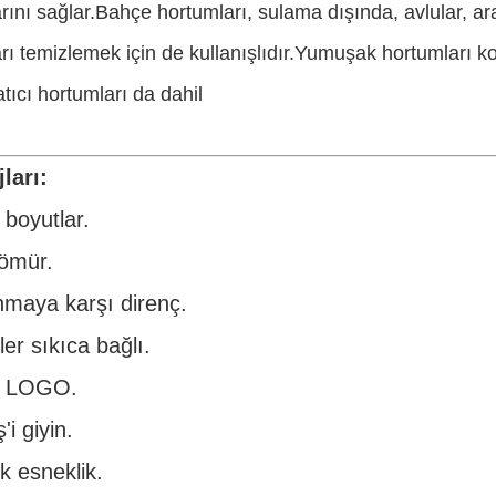
ını sağlar.Bahçe hortumları, sulama dışında, avlular, ar
ı temizlemek için de kullanışlıdır.Yumuşak hortumları ko
atıcı hortumları da dahil
ları:
 boyutlar.
ömür.
maya karşı direnç.
er sıkıca bağlı.
l LOGO.
'i giyin.
 esneklik.