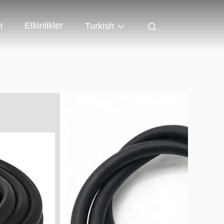
n
Etkinlikler
Turkish