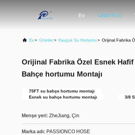
Ev
Ürün:% S
Ev
>
Ürünler
>
Kauçuk Su Hortumu
>
Orijinal Fabrika 
Orijinal Fabrika Özel Esnek Hafif
Bahçe hortumu Montajı
75FT su bahçe hortumu montajı
Esnek su bahçe hortumu montajı
3/8 
Menşe yeri:
ZheJiang, Çin
Marka adı:
PASSIONCO HOSE