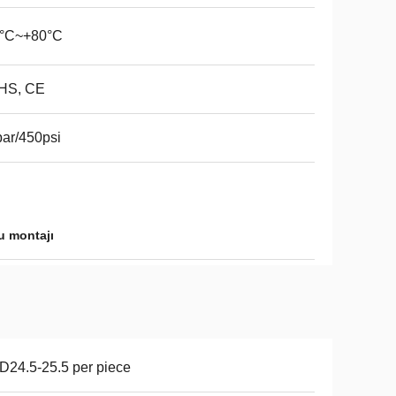
0°C~+80°C
HS, CE
ar/450psi
u montajı
24.5-25.5 per piece