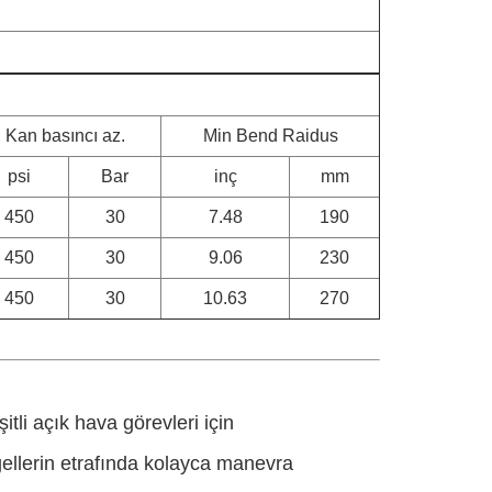
Kan basıncı az.
Min Bend Raidus
psi
Bar
inç
mm
450
30
7.48
190
450
30
9.06
230
450
30
10.63
270
itli açık hava görevleri için
ngellerin etrafında kolayca manevra