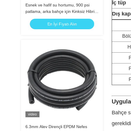
İç tüp
Esnek ve hafif su hortumu, 900 psi
patlama, arka bahçe için Kinksiz Hibrit
Dış kap
Kauçuk Bahçe Hortumu
En İyi Fiyatı Alın
Böl
H
Uygula
Bahçe su
video
gereklid
6.3mm Alev Dirençli EPDM Nefes