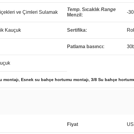
Temp.
Sıcaklık
Range
Çiçekleri ve Çimleri Sulamak
-3
Menzil
:
ik Kauçuk
Sertifika:
Ro
Patlama basıncı:
30b
auçuk
,
,
u montajı
Esnek su bahçe hortumu montajı
3/8 Su bahçe hortum
Fiyat
USD