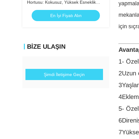
Hortusu: Kokusuz, Yüksek Esneklik
yapmalar
Derecesi UL94-V0
mekanlar
En İyi Fiyatı Alın
için sıçr
BIZE ULAŞIN
Avantaj
1- Özel
2Uzun 
Şimdi İletişime Geçin
3Yaşlan
4Ekleml
5- Öze
6Direniş
7Yüksek