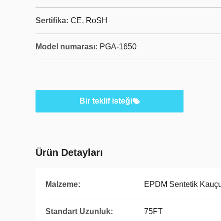
Sertifika:
CE, RoSH
Model numarası:
PGA-1650
Bir teklif isteği
Ürün Detayları
Malzeme:
EPDM Sentetik Kauç
Standart Uzunluk:
75FT