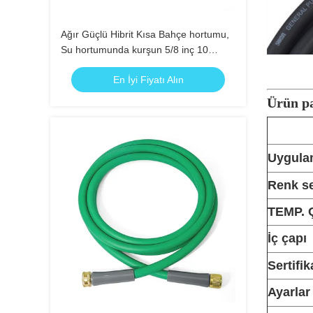
Ağır Güçlü Hibrit Kısa Bahçe hortumu,
Su hortumunda kurşun 5/8 inç 10
metre 150 PSI, Kink Direnişli, 3/4 "GHT
En İyi Fiyatı Alın
Katı Bakır Bileşenleri ile Her Hava için
Esnek, Yeşil
Ürün pa
Uygula
Renk s
TEMP. 
İç çapı
Sertifik
Ayarlar