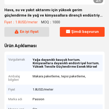
2
/
6
Hava, su ve yakıt aktarımı için yüksek gerim
güçlendirme ile yağ ve kimyasallara dirençli endüstriyel
kauçuk hortumu
Fiyat：1.8USD/meter
MOQ：1000
En iyi fiyat
Şimdi başvurun
Ürün Açıklaması
Vurgulamak
,
Yağa dayanıklı kauçuk hortum
,
Kimyasallara dayanıklı endüstriyel hortum
Yüksek Tensile Güçlendirme Esnek Mürsel
Ambalaj
Makara paketleme, tepsi paketleme,
bilgileri
Fiyat
1.8USD/meter
Marka adı
Passion