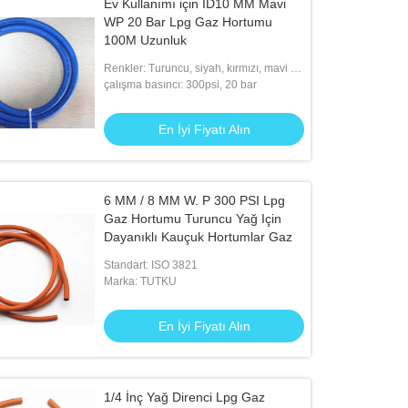
Ev Kullanımı için ID10 MM Mavi
WP 20 Bar Lpg Gaz Hortumu
100M Uzunluk
Renkler: Turuncu, siyah, kırmızı, mavi vb
veya müşterilerin isteği olarak
çalışma basıncı: 300psi, 20 bar
En İyi Fiyatı Alın
6 MM / 8 MM W. P 300 PSI Lpg
Gaz Hortumu Turuncu Yağ Için
Dayanıklı Kauçuk Hortumlar Gaz
Standart: ISO 3821
Marka: TUTKU
En İyi Fiyatı Alın
1/4 İnç Yağ Direnci Lpg Gaz