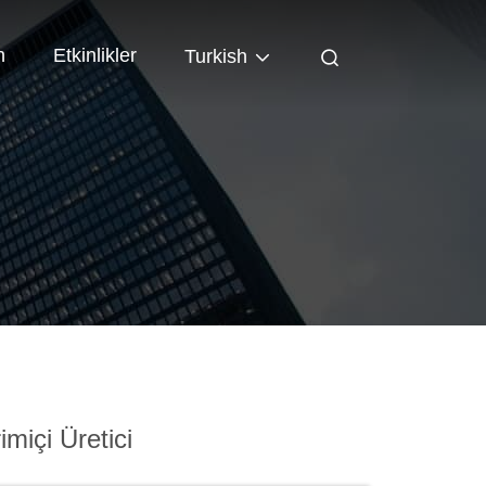
n
Etkinlikler
Turkish
miçi Üretici