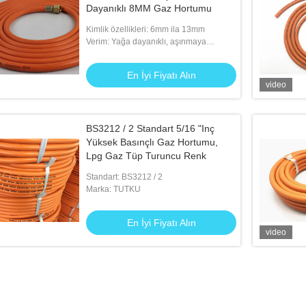
Dayanıklı 8MM Gaz Hortumu
Kimlik özellikleri: 6mm ila 13mm
Verim: Yağa dayanıklı, aşınmaya
dayanıklı, anti-aging vb
En İyi Fiyatı Alın
video
BS3212 / 2 Standart 5/16 "Inç
Yüksek Basınçlı Gaz Hortumu,
Lpg Gaz Tüp Turuncu Renk
Standart: BS3212 / 2
Marka: TUTKU
En İyi Fiyatı Alın
video