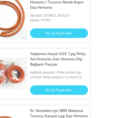
Hortumu / Turuncu Renkli Argon
Gaz Hortumu
Standart: ISO3821, BS3212
Marka: TUTKU
En İyi Fiyatı Alın
Yaşlanma Karşıtı 5/16 "Lpg Pirinç
Sol Hortumlu Gaz Hortumu Dişi
Bağlantı Parçası
bağlantı parçaları: Pirinç soldan dişi
kaplinler
uzunluk: Parça başına 2 m veya 5 m
veya müşteri ihtiyacına olarak
En İyi Fiyatı Alın
Ev Yemekleri için NBR Malzeme
Turuncu Kauçuk Lpg Gaz Hortumu