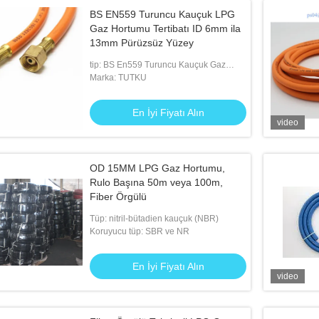
BS EN559 Turuncu Kauçuk LPG
Gaz Hortumu Tertibatı ID 6mm ila
13mm Pürüzsüz Yüzey
tip: BS En559 Turuncu Kauçuk Gaz
Hortumu
Marka: TUTKU
En İyi Fiyatı Alın
video
OD 15MM LPG Gaz Hortumu,
Rulo Başına 50m veya 100m,
Fiber Örgülü
Tüp: nitril-bütadien kauçuk (NBR)
Koruyucu tüp: SBR ve NR
En İyi Fiyatı Alın
video