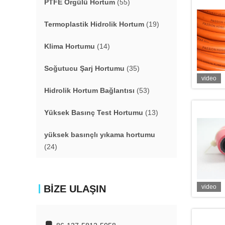
PTFE Örgülü Hortum
(55)
Termoplastik Hidrolik Hortum
(19)
Klima Hortumu
(14)
Soğutucu Şarj Hortumu
(35)
video
Hidrolik Hortum Bağlantısı
(53)
Yüksek Basınç Test Hortumu
(13)
yüksek basınçlı yıkama hortumu
(24)
BIZE ULAŞIN
video