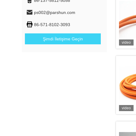
86-137-5812-5058
ps002@parshun.com
86-571-8102-3093
Şimdi İletişime Geçin
video
video