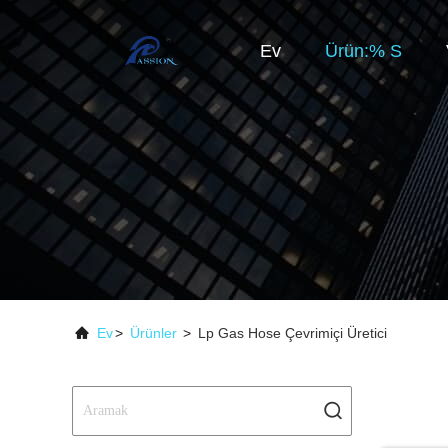
Ev
Ürün:% S
Ev
>
Ürünler
>
Lp Gas Hose Çevrimiçi Üretici