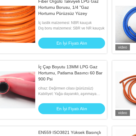
Fiber Örgülü Takviyeli LPG Gaz
Hortumu Borusu, 1/4 "Gaz
Hortumu Pürüzsüz Yüzey
İç lastik malzemesi: NBR kauçuk
Dış boru malzemesi: SBR ve NR kauçuk
En İyi Fiyatı Alın
video
İç Çap Boyutu 13MM LPG Gaz
Hortumu, Patlama Basıncı 60 Bar
900 Psi
cihaz: Değirmen cilası (pürüzsüz)
Kabiliyet: Yağa dayanıklı, aşınmaya
dayanıklı, anti-aging vb
En İyi Fiyatı Alın
video
EN559 ISO3821 Yüksek Basınçlı