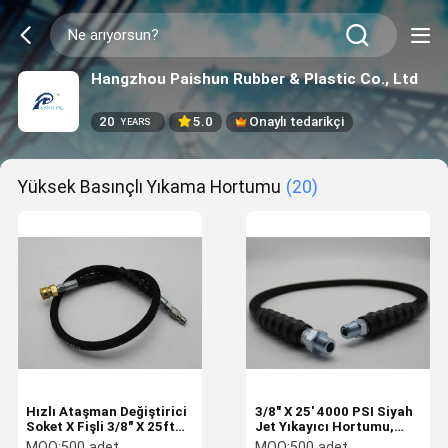
Hangzhou Paishun Rubber & Plastic Co., Ltd
20
5.0
Onaylı tedarikçi
YEARS
Yüksek Basınçlı Yıkama Hortumu
(20)
Hızlı Ataşman Değiştirici
3/8" X 25' 4000 PSI Siyah
Soket X Fişli 3/8" X 25ft
Jet Yıkayıcı Hortumu,
3000 PSI Basınçlı Yıkama
Erkek X Erkek Döner
MOQ:
500 adet
MOQ:
500 adet