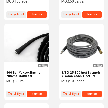
Hortumu Ham Deri Yüzeyi
Siyah Mavi Gri
MOQ:
100 adet
MOQ:
50 parça
Fabrika Turu
Kalite Kontrol
Bizimle
Haberler
En iyi fiyat
temas
En iyi fiyat
temas
Iletişime
Geçin
kauçuk hava hortumu
Kauçuk Su Hortumu
Lpg Gaz Hortumu
İkiz Kaynak Hortumu
400 Bar Yüksek Basınçlı
3/8 X 25 4000psi Basınçlı
Yakıt Dağıtım Hortumu
Yıkama Makinesi
Yıkama Yedek Hortum
Hortumu / Yüksek
MOQ:
500m
MOQ:
100 adet
Basınçlı Yıkama Hortumu
Kauçuk Yakıt Hortumu
En iyi fiyat
temas
En iyi fiyat
temas
yüksek basınçlı hidrolik hortum
4 Telli Hidrolik Hortum