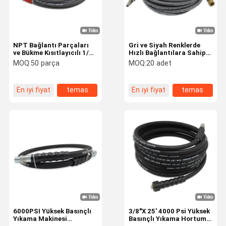
NPT Bağlantı Parçaları
Gri ve Siyah Renklerde
ve Bükme Kısıtlayıcılı 1/4"
Hızlı Bağlantılara Sahip
ila 3/8" Yüksek Basınçlı
3/8 X 50' 4000 Psi Basınçlı
MOQ:
50 parça
MOQ:
20 adet
Yıkama Hortumu
Yıkama Hortumu
En iyi fiyat
temas
En iyi fiyat
temas
Ev
Ürün:% S
VİDEOLAR
Hakkımızda
6000PSI Yüksek Basınçlı
3/8"X 25' 4000 Psi Yüksek
Yıkama Makinesi
Basınçlı Yıkama Hortumu