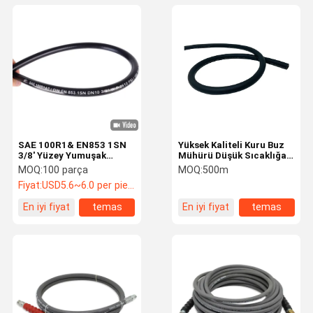
SAE 100R1& EN853 1SN
Yüksek Kaliteli Kuru Buz
3/8' Yüzey Yumuşak
Mühürü Düşük Sıcaklığa
Hidrolik hortum montajı
Dirençli Mühür
MOQ:
100 parça
MOQ:
500m
Fiyat:
USD5.6~6.0 per piece
En iyi fiyat
temas
En iyi fiyat
temas