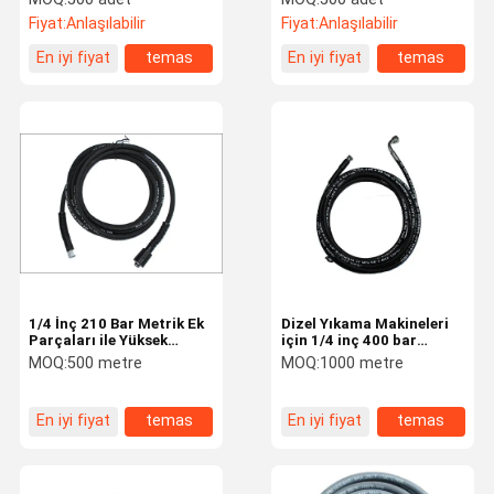
Hortumu
Bağlantılı
Fiyat:
Anlaşılabilir
Fiyat:
Anlaşılabilir
En iyi fiyat
temas
En iyi fiyat
temas
1/4 İnç 210 Bar Metrik Ek
Dizel Yıkama Makineleri
Parçaları ile Yüksek
için 1/4 inç 400 bar
Basınçlı Güç Yıkama
Yüksek Basınçlı Yıkama
MOQ:
500 metre
MOQ:
1000 metre
Hortumu
Hortumu
En iyi fiyat
temas
En iyi fiyat
temas