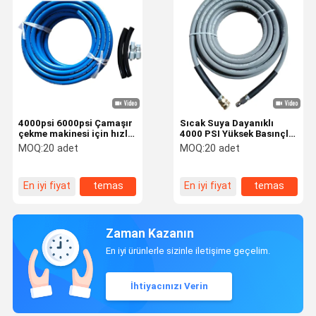
4000psi 6000psi Çamaşır
Sıcak Suya Dayanıklı
çekme makinesi için hızlı
4000 PSI Yüksek Basınçlı
çiftleyici ile
Çamaşır Fırçası, Halı
MOQ:
20 adet
MOQ:
20 adet
işaretlemeyen yüksek
Temizleme Sistemleri için
basınçlı temizlik hortumu
1/4 " 3/8" ID ile
En iyi fiyat
temas
En iyi fiyat
temas
Zaman Kazanın
En iyi ürünlerle sizinle iletişime geçelim.
İhtiyacınızı Verin