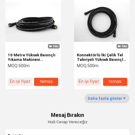
PTFE Örgülü Hortum
Termoplastik Hidrolik Hortum
Klima Hortumu
Soğutucu Şarj Hortumu
10 Metre Yüksek Basınçlı
Konnektörlü İki Çelik Tel
Yıkama Makinesi
Takviyeli Yüksek Basınçlı
Hidrolik Hortum Bağlantısı
Hortumu, Hidrolik Kauçuk
Yıkama Makinesi
MOQ:
500m
MOQ:
500m
Hortum
Hortumu
Yüksek Basınç Test Hortumu
En iyi fiyat
temas
En iyi fiyat
temas
yüksek basınçlı yıkama hortumu
Daha fazla göster
Mesaj Bırakın
Hızlı Cevap Vereceğiz