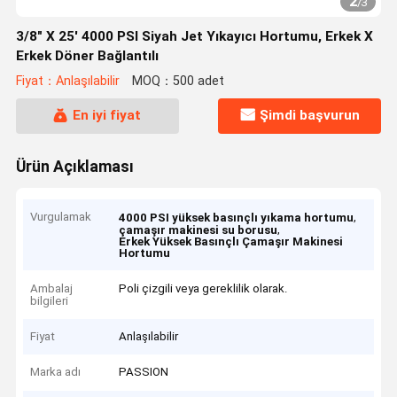
2
/
3
3/8" X 25' 4000 PSI Siyah Jet Yıkayıcı Hortumu, Erkek X
Erkek Döner Bağlantılı
Fiyat：Anlaşılabilir
MOQ：500 adet
En iyi fiyat
Şimdi başvurun
Ürün Açıklaması
Vurgulamak
,
4000 PSI yüksek basınçlı yıkama hortumu
,
çamaşır makinesi su borusu
Erkek Yüksek Basınçlı Çamaşır Makinesi
Hortumu
Ambalaj
Poli çizgili veya gereklilik olarak.
bilgileri
Fiyat
Anlaşılabilir
Marka adı
PASSION