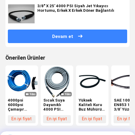
3/8" X 25' 4000 PSI Siyah Jet Yıkayıcı
Hortumu, Erkek X Erkek Döner Bağlantılı
Devam et
Önerilen Ürünler
4000psi
Sıcak Suya
Yüksek
SAE 100R
6000psi
Dayanıklı
Kaliteli Kuru
EN853 1S
Çamaşır
4000 PSI
Buz Mühürü
3/8' Yüzey
çekme
Yüksek
Düşük
Yumuşak
makinesi için
Basınçlı
Sıcaklığa
Hidrolik
En iyi fiyat
En iyi fiyat
En iyi fiyat
En iyi fiy
hızlı çiftleyici
Çamaşır
Dirençli
hortum
ile
Fırçası, Halı
Mühür
montajı
işaretlemeyen
Temizleme