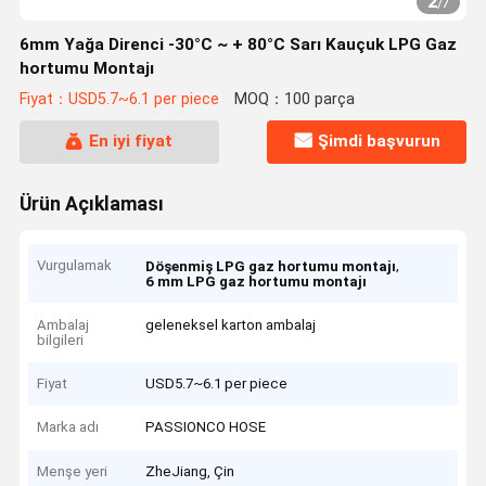
2
/
7
6mm Yağa Direnci -30°C ~ + 80°C Sarı Kauçuk LPG Gaz
hortumu Montajı
Fiyat：USD5.7~6.1 per piece
MOQ：100 parça
En iyi fiyat
Şimdi başvurun
Ürün Açıklaması
Vurgulamak
,
Döşenmiş LPG gaz hortumu montajı
6 mm LPG gaz hortumu montajı
Ambalaj
geleneksel karton ambalaj
bilgileri
Fiyat
USD5.7~6.1 per piece
Marka adı
PASSIONCO HOSE
Menşe yeri
ZheJiang, Çin